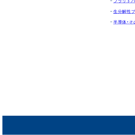
フラット
生分解性
半導体・そ