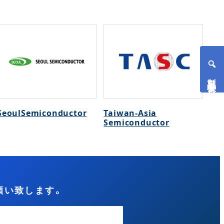
製品検索
SeoulSemiconductor
Taiwan-Asia
Semiconductor
願い致します。