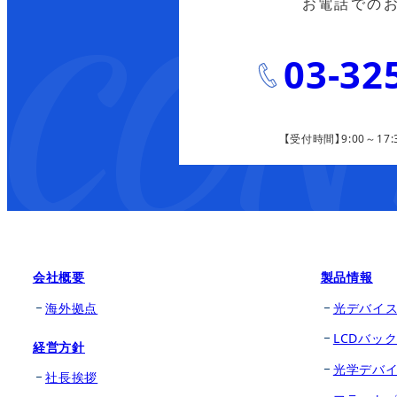
お電話での
03-32
【受付時間】9:00～17:
会社概要
製品情報
海外拠点
光デバイ
LCDバッ
経営方針
光学デバ
社長挨拶