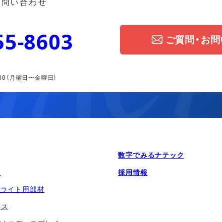
お問い合わせ
55-8603
ご質問・お
30
（月曜日〜金曜日）
数字でみるナテック
ス
採用情報
クライト用部材
イス