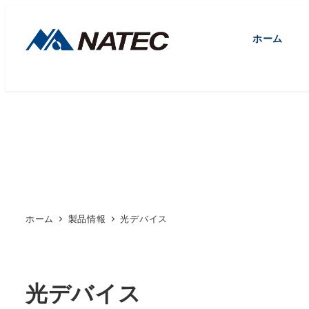
メ
イ
ホーム
ン
コ
ン
テ
ン
ツ
へ
移
動
ホーム
製品情報
光デバイス
光デバイス