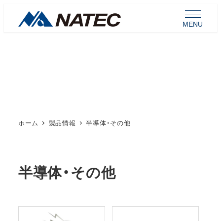
メ
イ
MENU
ン
コ
ン
製品情報
テ
ン
ツ
へ
ホーム
製品情報
半導体・その他
移
動
半導体・その他