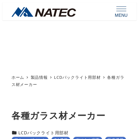
メ
イ
MENU
ン
コ
ン
製品情報
テ
ン
ツ
へ
ホーム
製品情報
LCDバックライト用部材
各種ガラ
移
ス材メーカー
動
各種ガラス材メーカー
カテゴリー
LCDバックライト用部材