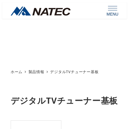
メ
イ
MENU
ン
コ
ン
製品情報
テ
ン
ツ
へ
ホーム
製品情報
デジタルTVチューナー基板
移
動
デジタルTVチューナー基板