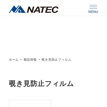
メ
イ
MENU
ン
コ
ン
製品情報
テ
ン
ツ
へ
ホーム
製品情報
覗き見防止フィルム
移
動
覗き見防止フィルム