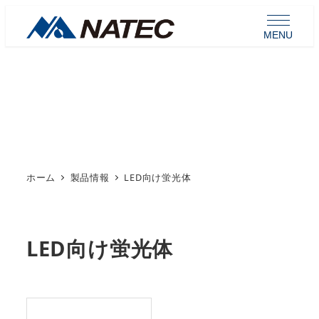
メ
イ
MENU
ン
コ
ン
製品情報
テ
ン
ツ
へ
ホーム
製品情報
LED向け蛍光体
移
動
LED向け蛍光体