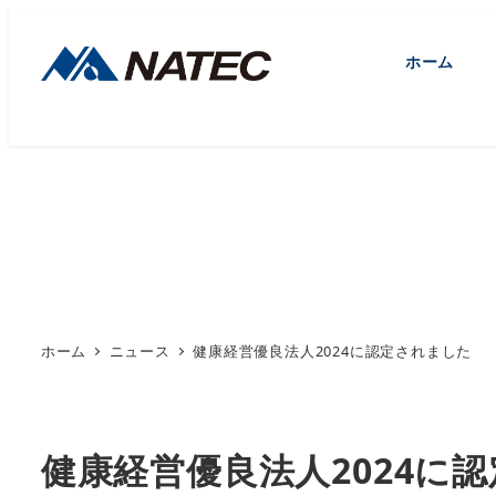
メ
イ
ホーム
ン
コ
ン
テ
ン
ツ
へ
移
動
ホーム
ニュース
健康経営優良法人2024に認定されました
健康経営優良法人2024に