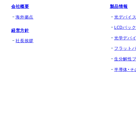
会社概要
製品情報
海外拠点
光デバイ
LCDバッ
経営方針
光学デバ
社長挨拶
フラット
生分解性
半導体・そ