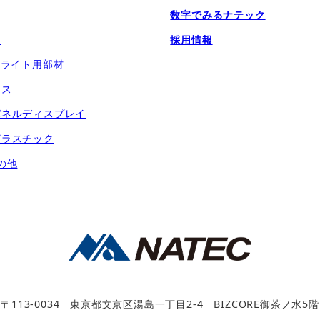
数字でみるナテック
ス
採用情報
クライト用部材
イス
パネルディスプレイ
プラスチック
の他
〒113-0034
東京都文京区湯島一丁目2-4
BIZCORE御茶ノ水5階