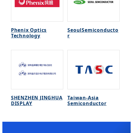
Phenix Optics
SeoulSemiconducto
Technology
r
SHENZHEN JINGHUA
Taiwan-Asia
DISPLAY
Semiconductor