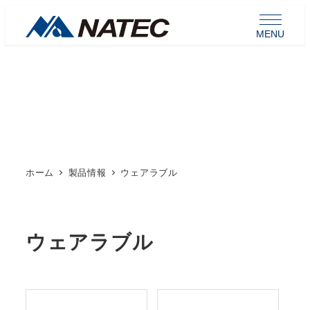
メ
イ
MENU
ン
コ
ン
製品情報
テ
ン
ツ
へ
ホーム
製品情報
ウェアラブル
移
動
ウェアラブル